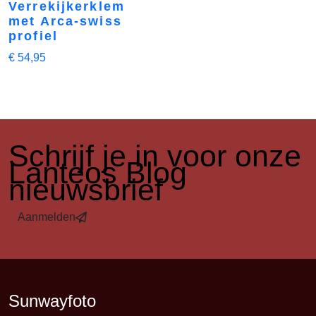
Verrekijkerklem
met Arca-swiss
profiel
€
54,95
​Schrijf je in voor onze
Lanteos Blog
nieuwsbrief
Aanmelden
Sunwayfoto