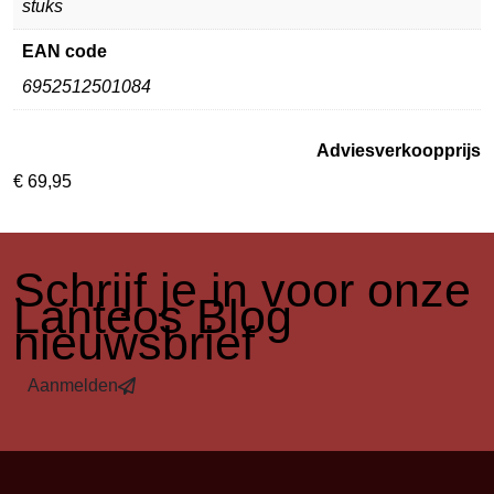
stuks
EAN code
6952512501084
Adviesverkoopprijs
€
69,95
​Schrijf je in voor onze
Lanteos Blog
nieuwsbrief
Aanmelden