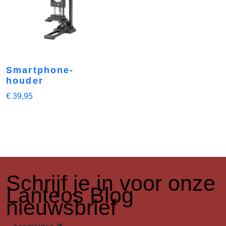
Smartphone-
houder
€
39,95
​Schrijf je in voor onze
Lanteos Blog
nieuwsbrief