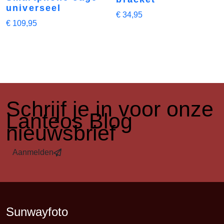
universeel
€
34,95
€
109,95
​Schrijf je in voor onze
Lanteos Blog
nieuwsbrief
Aanmelden
Sunwayfoto