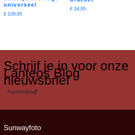
universeel
€
34,95
€
109,95
​Schrijf je in voor onze
Lanteos Blog
nieuwsbrief
Aanmelden
Sunwayfoto