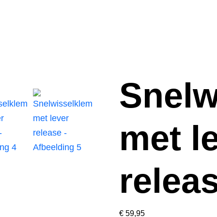
Snelw
met l
relea
€
59,95