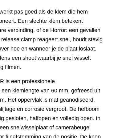
werkt pas goed als de klem die hem
ioneert. Een slechte klem betekent
re verbinding, of de Horror: een gevallen
release clamp reageert snel, houdt stevig
 over hoe en wanneer je de plaat loslaat.
jdens een shoot waarbij je snel wisselt
ig filmen.
 is een professionele
 een klemlengte van 60 mm, gefreesd uit
ium. Het oppervlak is mat geanodiseerd,
lijtage en corrosie vergroot. De hefboom
dig gesloten, halfopen en volledig open. In
 een snelwisselplaat of camerabeugel
or fijnafstemming van de positie. De knop