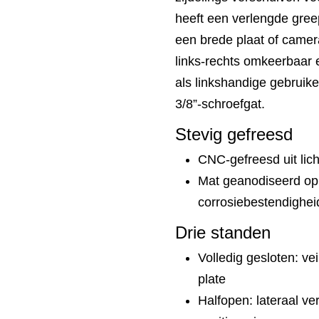
heeft een verlengde gree
een brede plaat of camer
links-rechts omkeerbaar 
als linkshandige gebruik
3/8”-schroefgat.
Stevig gefreesd
CNC-gefreesd uit lich
Mat geanodiseerd opp
corrosiebestendighei
Drie standen
Volledig gesloten: ve
plate
Halfopen: lateraal ve