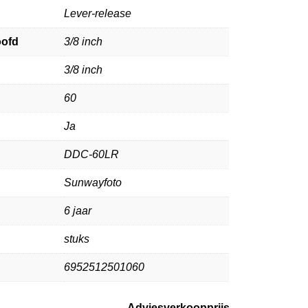
Lever-release
oofd
3/8 inch
3/8 inch
60
Ja
DDC-60LR
Sunwayfoto
6 jaar
stuks
6952512501060
Adviesverkoopprijs