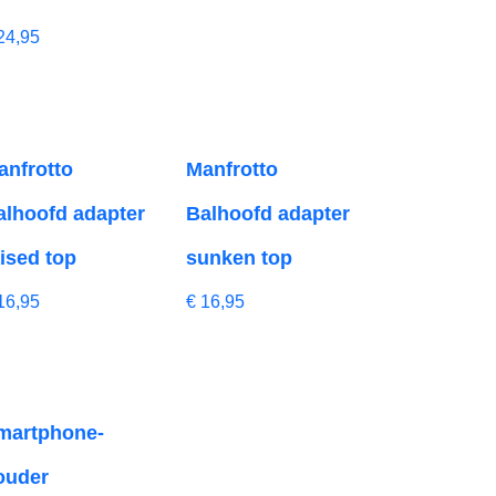
24,95
anfrotto
Manfrotto
alhoofd adapter
Balhoofd adapter
aised top
sunken top
16,95
€
16,95
martphone-
ouder