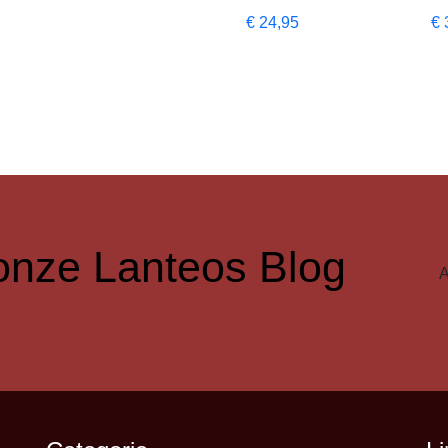
€
24,95
€
r onze Lanteos Blog