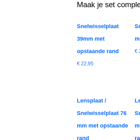
Maak je set comple
Snelwisselplaat
S
39mm met
m
opstaande rand
€
€
22,95
Lensplaat /
L
Snelwisselplaat 76
S
mm met opstaande
m
rand
r