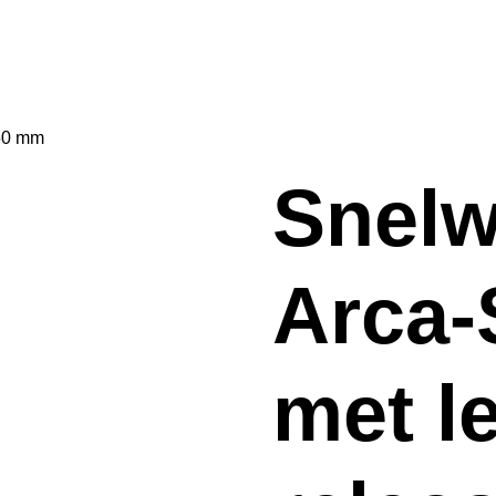
 50 mm
Snelw
Arca-
met l