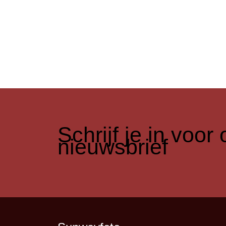
​Schrijf je in voo
nieuwsbrief