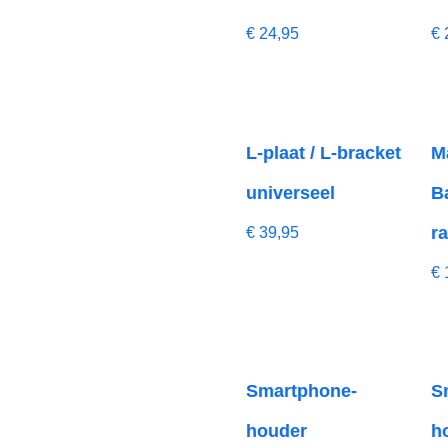
€
24,95
€
L-plaat / L-bracket
M
universeel
B
r
€
39,95
€
Smartphone-
S
houder
h