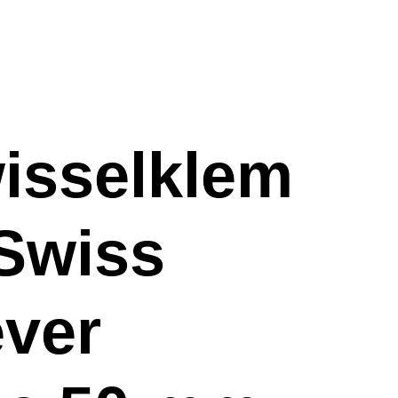
isselklem
Swiss
ever