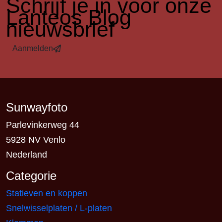
​Schrijf je in voor onze
Lanteos Blog
nieuwsbrief
Aanmelden
Sunwayfoto
Parlevinkerweg 44
5928 NV Venlo
Nederland
Categorie
Statieven en koppen
Snelwisselplaten / L-platen