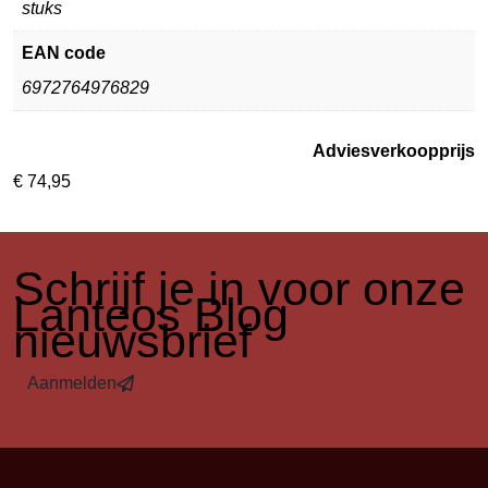
stuks
EAN code
6972764976829
Adviesverkoopprijs
€
74,95
​Schrijf je in voor onze
Lanteos Blog
nieuwsbrief
Aanmelden