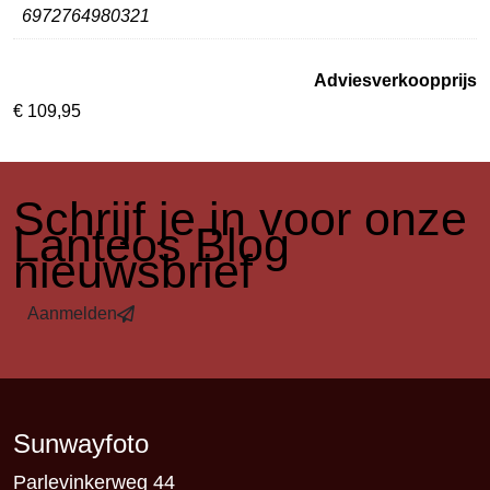
6972764980321
Adviesverkoopprijs
€
109,95
​Schrijf je in voor onze
Lanteos Blog
nieuwsbrief
Aanmelden
Sunwayfoto
Parlevinkerweg 44