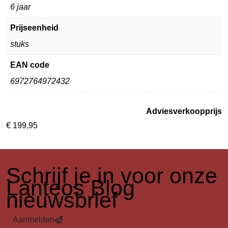
6 jaar
Prijseenheid
stuks
EAN code
6972764972432
Adviesverkoopprijs
€
199,95
​Schrijf je in voor onze
Lanteos Blog
nieuwsbrief
Aanmelden