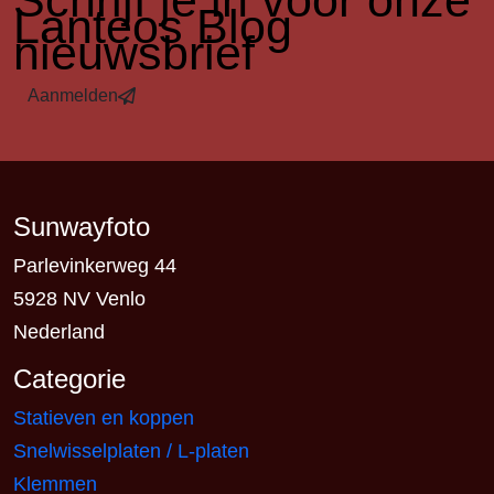
​Schrijf je in voor onze
Lanteos Blog
nieuwsbrief
Aanmelden
Sunwayfoto
Parlevinkerweg 44
5928 NV Venlo
Nederland
Categorie
Statieven en koppen
Snelwisselplaten / L-platen
Klemmen