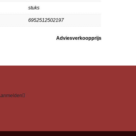
stuks
6952512502197
Adviesverkoopprijs
Aanmelden