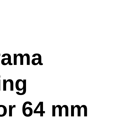
rama
ing
or 64 mm