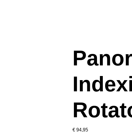
Pano
Index
Rotat
€
94,95