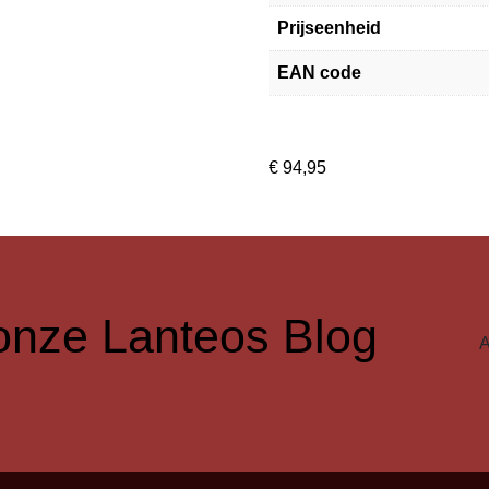
Prijseenheid
EAN code
€
94,95
r onze Lanteos Blog