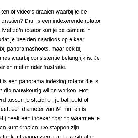
en of video’s draaien waarbij je de
draaien? Dan is een indexerende rotator
. Met zo’n rotator kun je de camera in
odat je beelden naadloos op elkaar
 bij panoramashoots, maar ook bij
mes waarbij consistentie belangrijk is. Je
er en met minder frustratie.
s een panorama indexing rotator die is
n die nauwkeurig willen werken. Het
 tussen je statief en je balhoofd of
heeft een diameter van 64 mm en is
ij heeft een indexeringsring waarmee je
en kunt draaien. De stappen zijn
otator kunt aanpassen aan jouw situatie.