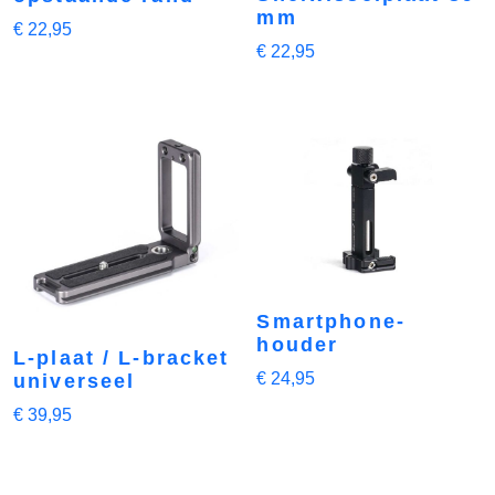
mm
€
22,95
€
22,95
Smartphone-
houder
L-plaat / L-bracket
€
24,95
universeel
€
39,95