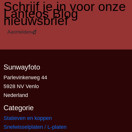
​Schrijf je in voor onze
Lanteos Blog
nieuwsbrief
Aanmelden
Sunwayfoto
Parlevinkerweg 44
5928 NV Venlo
Nederland
Categorie
Statieven en koppen
Snelwisselplaten / L-platen