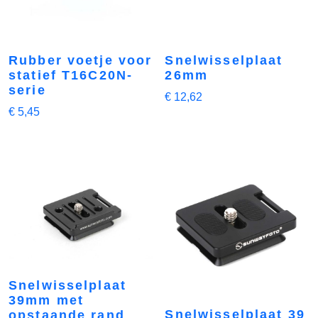
Rubber voetje voor
Snelwisselplaat
statief T16C20N-
26mm
serie
€
12,62
€
5,45
Snelwisselplaat
39mm met
Snelwisselplaat 39
opstaande rand