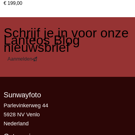
€
199,00
​Schrijf je in voor onze
Lanteos Blog
nieuwsbrief
Aanmelden
Sunwayfoto
Parlevinkerweg 44
5928 NV Venlo
Nederland