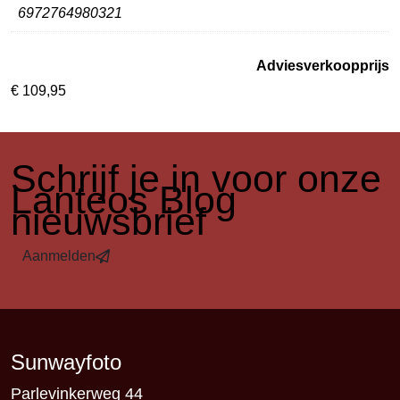
6972764980321
Adviesverkoopprijs
€
109,95
​Schrijf je in voor onze
Lanteos Blog
nieuwsbrief
Aanmelden
Sunwayfoto
Parlevinkerweg 44