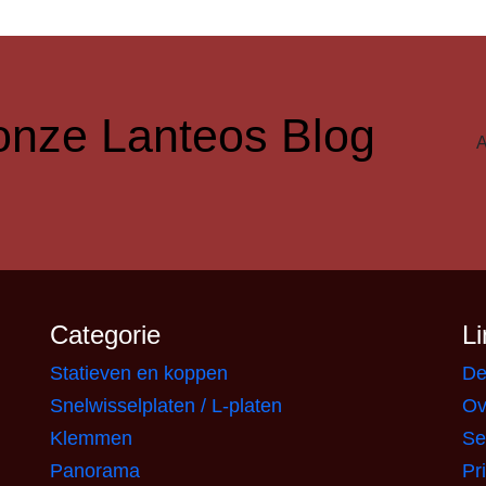
r onze Lanteos Blog
Categorie
Li
Statieven en koppen
De
Snelwisselplaten / L-platen
Ov
Klemmen
Se
Panorama
Pr