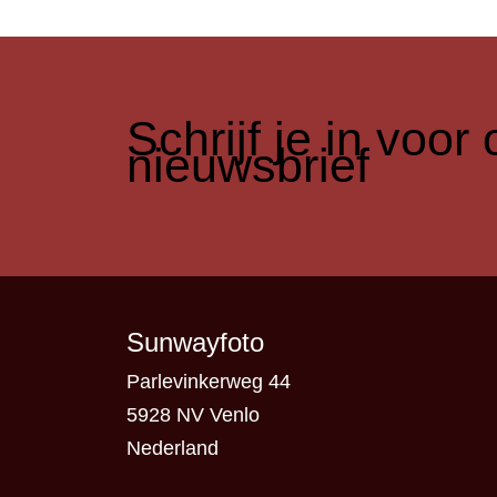
​Schrijf je in voo
nieuwsbrief
Sunwayfoto
Parlevinkerweg 44
5928 NV Venlo
Nederland