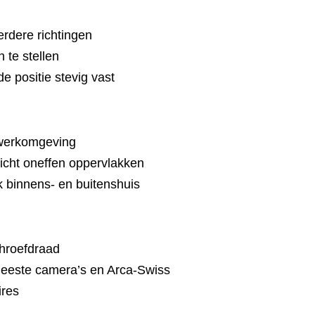
erdere richtingen
 te stellen
e positie stevig vast
werkomgeving
licht oneffen oppervlakken
k binnens- en buitenshuis
chroefdraad
eeste camera’s en Arca-Swiss
ires