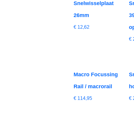
Snelwisselplaat
S
26mm
3
o
€
12,62
€
Macro Focussing
S
Rail / macrorail
h
€
114,95
€