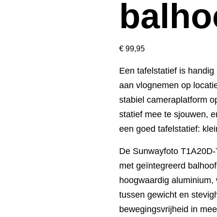
balho
€
99,95
Een tafelstatief is handi
aan vlognemen op locatie
stabiel cameraplatform op
statief mee te sjouwen, en
een goed tafelstatief: kle
De Sunwayfoto T1A20D-T 
met geïntegreerd balhoofd
hoogwaardig aluminium, 
tussen gewicht en stevig
bewegingsvrijheid in mee