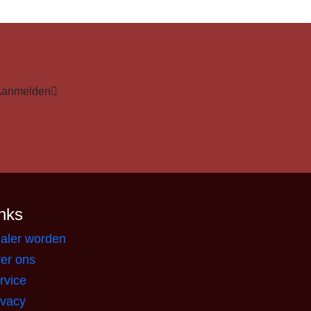
Aanmelden
nks
aler worden
er ons
rvice
ivacy