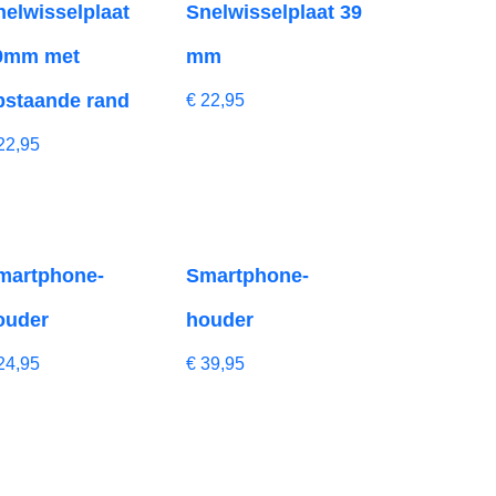
nelwisselplaat
Snelwisselplaat 39
9mm met
mm
pstaande rand
€
22,95
22,95
martphone-
Smartphone-
ouder
houder
24,95
€
39,95