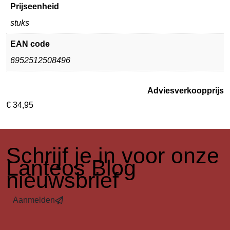
Prijseenheid
stuks
EAN code
6952512508496
Adviesverkoopprijs
€
34,95
​Schrijf je in voor onze
Lanteos Blog
nieuwsbrief
Aanmelden